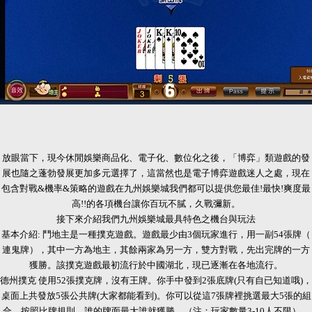
放眼當下，現今休閒娛樂商品化、電子化、數位化之後，「博弈」類遊戲的發
展也隨之蓬勃發展更加多元選擇了，這當然也是電子博弈遊戲迷人之處，現在
包含對戰&機率&策略的遊戲在九州娛樂城我們都可以提供您最佳!最快!爽度最
高!!的各項機台讓你百玩不膩，久戰彌新。
接下來介紹我們九州娛樂城最具特色之機台與玩法
基本介紹: 鬥地主是一種撲克遊戲。遊戲最少由3個玩家進行，用一副54張牌（
連鬼牌），其中一方為地主，其餘兩家為另一方，雙方對戰，先出完牌的一方
獲勝。該撲克遊戲最初流行於中國湖北，現已逐漸在各地流行。
德州撲克 使用52張撲克牌，沒有王牌。你手中發到2張底牌(只有自已知道哦)，
桌面上共發放5張公共牌(大家都能看到)。你可以從這7張牌裡挑選最大5張的組
合，按照比牌規則，誰的牌面最大誰就獲勝。（注：玩家數量3-10人不限）。