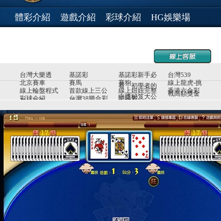
體彩介紹
遊戲介紹
彩球介紹
HG娛樂場
OG娛樂場
電子遊戲
現場鬥雞
九州娛樂城ptt
娛樂城
台灣大樂透
基諾彩
基諾彩新手必
台灣539
北京賽車
賽馬
賽狗
線上龍虎-挑
看！初學者的
線上輪盤程式
首款線上三公
線上妞妞完整
香港六合彩
戰高額獎金
中獎秘笈大公
彩球介紹
台灣38樂合彩
時時彩
增加贏率
撲克
攻略
開！