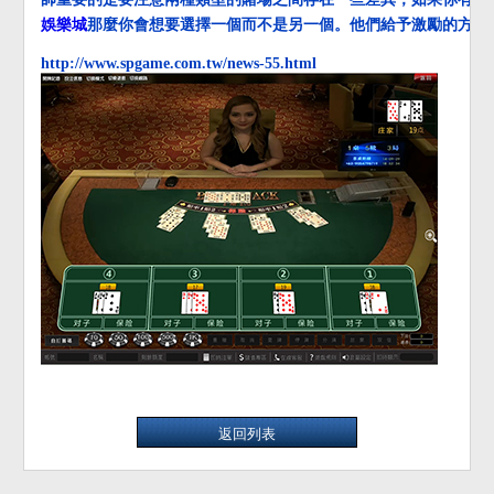
娛樂城
那麼你會想要選擇一個而不是另一個。他們給予激勵的方式
http://www.spgame.com.tw/news-55.html